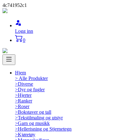
4c741952c1
Logg inn
0
Hjem
>
Alle Produkter
>
Diverse
>
Dyr og fugler
>
Hjerter
>
Ranker
>
Roser
>
Bokstaver og tall
>
Tekstilmaling og utstyr
>
Garn og musikk
>
Hellerisning og Stjernetegn
>
Kjøretøy