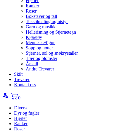
Hjerter
Ranker
Roser
Bokstaver og tall
Tekstilmaling og utstyr
Garn og musikk
Hellerisning og Stjernetegn
Kjøretøy
Menneske/figur
Sopp og nøtter
Stjerner, sol og snøkrystaller
Trær og blomster
Årstall
Andre Trevarer
Skilt
Trevarer
Kontakt oss
0
Diverse
Dyr og fugler
Hjerter
Ranker
Roser