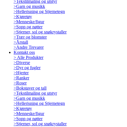
>
Tekstilmaling og utstyr
>
Garn og musikk
>
Hellerisning og Stjernetegn
>
Kjøretøy
>
Menneske/figur
>
Sopp og nøtter
>
Stjerner, sol og snøkrystaller
>
Trær og blomster
>
Årstall
>
Andre Trevarer
Kontakt oss
>
Alle Produkter
>
Diverse
>
Dyr og fugler
>
Hjerter
>
Ranker
>
Roser
>
Bokstaver og tall
>
Tekstilmaling og utstyr
>
Garn og musikk
>
Hellerisning og Stjernetegn
>
Kjøretøy
>
Menneske/figur
>
Sopp og nøtter
>
Stjerner, sol og snøkrystaller