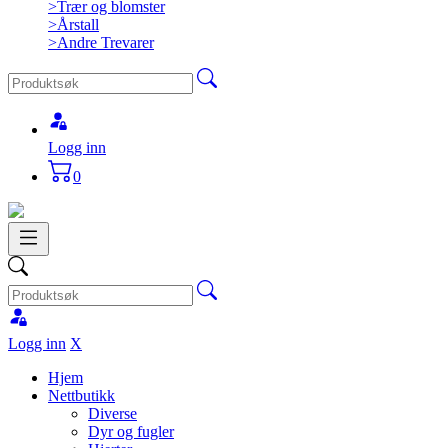
>
Trær og blomster
>
Årstall
>
Andre Trevarer
Logg inn
0
Logg inn
X
Hjem
Nettbutikk
Diverse
Dyr og fugler