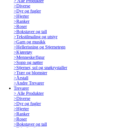
>
Alle Produkter
>
Diverse
>
Dyr og fugler
>
Hjerter
>
Ranker
>
Roser
>
Bokstaver og tall
>
Tekstilmaling og utstyr
>
Garn og musikk
>
Hellerisning og Stjernetegn
>
Kjøretøy
>
Menneske/figur
>
Sopp og nøtter
>
Stjerner, sol og snøkrystaller
>
Trær og blomster
>
Årstall
>
Andre Trevarer
Trevarer
>
Alle Produkter
>
Diverse
>
Dyr og fugler
>
Hjerter
>
Ranker
>
Roser
>
Bokstaver og tall