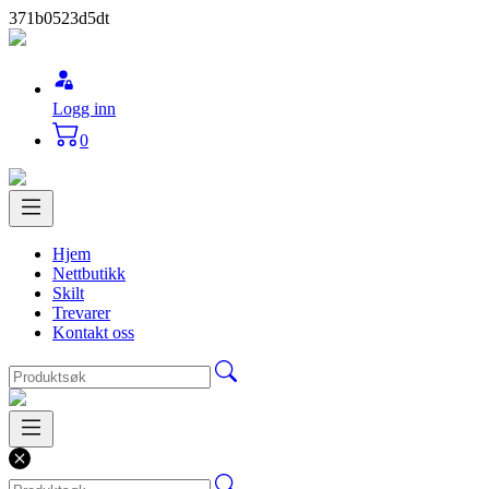
371b0523d5dt
Logg inn
0
Hjem
Nettbutikk
Skilt
Trevarer
Kontakt oss