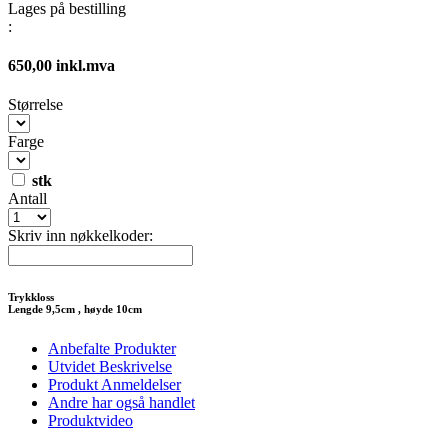
Lages på bestilling
:
650,00 inkl.mva
Størrelse
Farge
stk
Antall
Skriv inn nøkkelkoder:
Trykkloss
Lengde 9,5cm , høyde 10cm
Anbefalte Produkter
Utvidet Beskrivelse
Produkt Anmeldelser
Andre har også handlet
Produktvideo