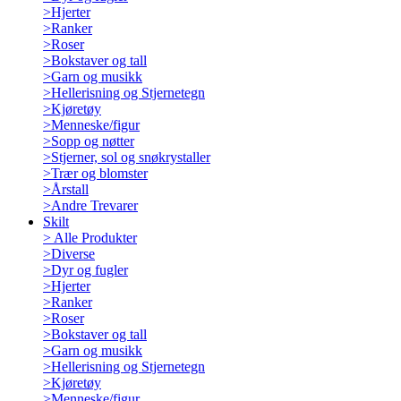
>
Hjerter
>
Ranker
>
Roser
>
Bokstaver og tall
>
Garn og musikk
>
Hellerisning og Stjernetegn
>
Kjøretøy
>
Menneske/figur
>
Sopp og nøtter
>
Stjerner, sol og snøkrystaller
>
Trær og blomster
>
Årstall
>
Andre Trevarer
Skilt
>
Alle Produkter
>
Diverse
>
Dyr og fugler
>
Hjerter
>
Ranker
>
Roser
>
Bokstaver og tall
>
Garn og musikk
>
Hellerisning og Stjernetegn
>
Kjøretøy
>
Menneske/figur