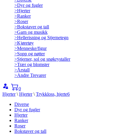
>
Dyr og fugler
>
Hjerter
>
Ranker
>
Roser
>
Bokstaver og tall
>
Garn og musikk
>
Hellerisning og Stjernetegn
>
Kjøretøy
>
Menneske/figur
>
Sopp og nøtter
>
Stjerner, sol og snøkrystaller
>
Trær og blomster
>
Årstall
>
Andre Trevarer
0
Hjerter
\
Hjerter
\
Trykkloss, hjerte6
Diverse
Dyr og fugler
Hjerter
Ranker
Roser
Bokstaver og tall