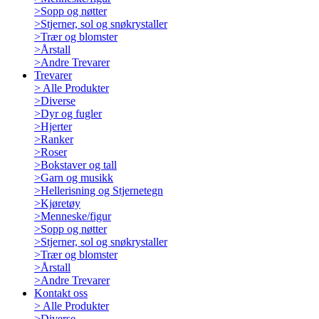
>
Sopp og nøtter
>
Stjerner, sol og snøkrystaller
>
Trær og blomster
>
Årstall
>
Andre Trevarer
Trevarer
>
Alle Produkter
>
Diverse
>
Dyr og fugler
>
Hjerter
>
Ranker
>
Roser
>
Bokstaver og tall
>
Garn og musikk
>
Hellerisning og Stjernetegn
>
Kjøretøy
>
Menneske/figur
>
Sopp og nøtter
>
Stjerner, sol og snøkrystaller
>
Trær og blomster
>
Årstall
>
Andre Trevarer
Kontakt oss
>
Alle Produkter
>
Diverse