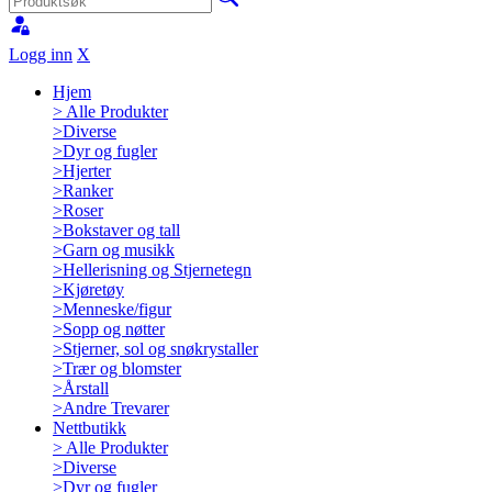
Logg inn
X
Hjem
>
Alle Produkter
>
Diverse
>
Dyr og fugler
>
Hjerter
>
Ranker
>
Roser
>
Bokstaver og tall
>
Garn og musikk
>
Hellerisning og Stjernetegn
>
Kjøretøy
>
Menneske/figur
>
Sopp og nøtter
>
Stjerner, sol og snøkrystaller
>
Trær og blomster
>
Årstall
>
Andre Trevarer
Nettbutikk
>
Alle Produkter
>
Diverse
>
Dyr og fugler