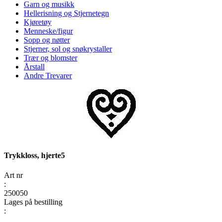
Garn og musikk
Hellerisning og Stjernetegn
Kjøretøy
Menneske/figur
Sopp og nøtter
Stjerner, sol og snøkrystaller
Trær og blomster
Årstall
Andre Trevarer
Trykkloss, hjerte5
Art nr
:
250050
Lages på bestilling
: