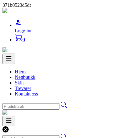
371b0523d5dt
Logg inn
0
Hjem
Nettbutikk
Skilt
Trevarer
Kontakt oss