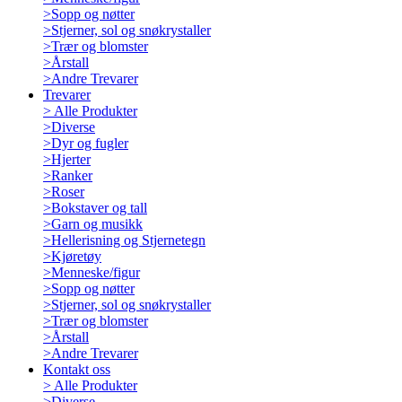
>
Sopp og nøtter
>
Stjerner, sol og snøkrystaller
>
Trær og blomster
>
Årstall
>
Andre Trevarer
Trevarer
>
Alle Produkter
>
Diverse
>
Dyr og fugler
>
Hjerter
>
Ranker
>
Roser
>
Bokstaver og tall
>
Garn og musikk
>
Hellerisning og Stjernetegn
>
Kjøretøy
>
Menneske/figur
>
Sopp og nøtter
>
Stjerner, sol og snøkrystaller
>
Trær og blomster
>
Årstall
>
Andre Trevarer
Kontakt oss
>
Alle Produkter
>
Diverse