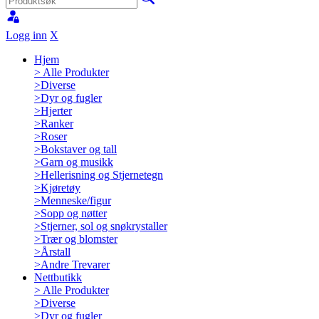
Logg inn
X
Hjem
>
Alle Produkter
>
Diverse
>
Dyr og fugler
>
Hjerter
>
Ranker
>
Roser
>
Bokstaver og tall
>
Garn og musikk
>
Hellerisning og Stjernetegn
>
Kjøretøy
>
Menneske/figur
>
Sopp og nøtter
>
Stjerner, sol og snøkrystaller
>
Trær og blomster
>
Årstall
>
Andre Trevarer
Nettbutikk
>
Alle Produkter
>
Diverse
>
Dyr og fugler