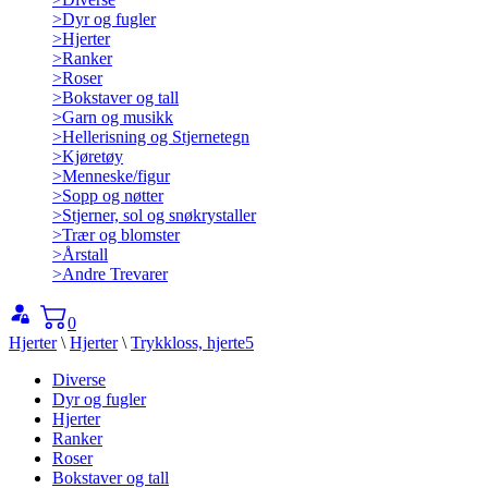
>
Dyr og fugler
>
Hjerter
>
Ranker
>
Roser
>
Bokstaver og tall
>
Garn og musikk
>
Hellerisning og Stjernetegn
>
Kjøretøy
>
Menneske/figur
>
Sopp og nøtter
>
Stjerner, sol og snøkrystaller
>
Trær og blomster
>
Årstall
>
Andre Trevarer
0
Hjerter
\
Hjerter
\
Trykkloss, hjerte5
Diverse
Dyr og fugler
Hjerter
Ranker
Roser
Bokstaver og tall