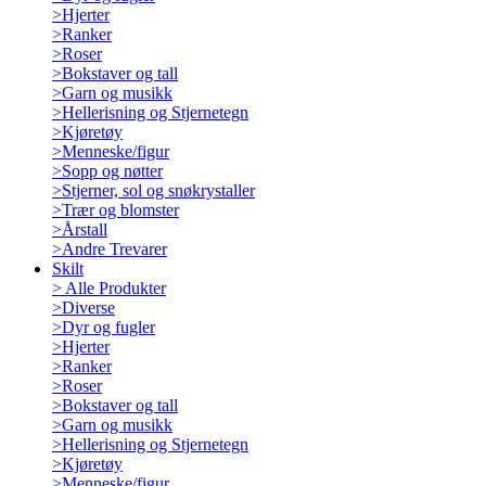
>
Hjerter
>
Ranker
>
Roser
>
Bokstaver og tall
>
Garn og musikk
>
Hellerisning og Stjernetegn
>
Kjøretøy
>
Menneske/figur
>
Sopp og nøtter
>
Stjerner, sol og snøkrystaller
>
Trær og blomster
>
Årstall
>
Andre Trevarer
Skilt
>
Alle Produkter
>
Diverse
>
Dyr og fugler
>
Hjerter
>
Ranker
>
Roser
>
Bokstaver og tall
>
Garn og musikk
>
Hellerisning og Stjernetegn
>
Kjøretøy
>
Menneske/figur